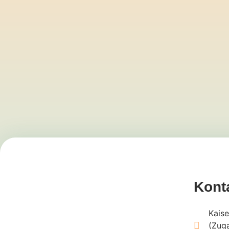
Kont
Kaise
(Zuga